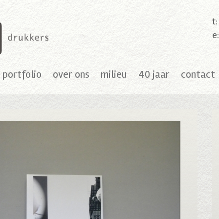
t
e
portfolio
over ons
milieu
40 jaar
contact