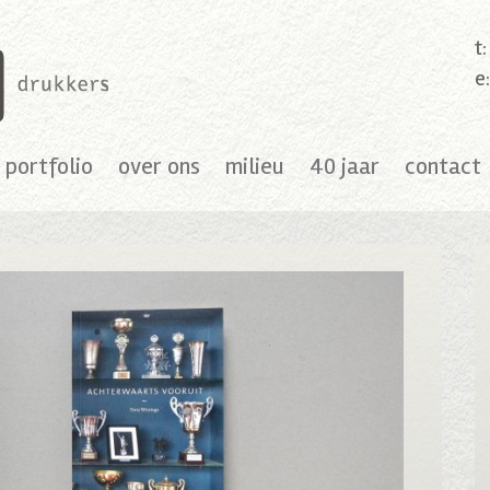
t
e
portfolio
over ons
milieu
40 jaar
contact