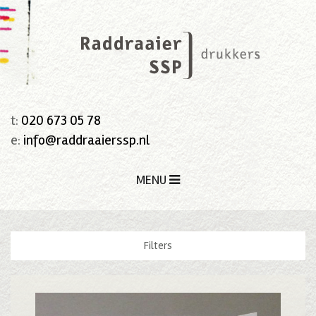
t:
020 673 05 78
e:
info@raddraaierssp.nl
MENU
Filters