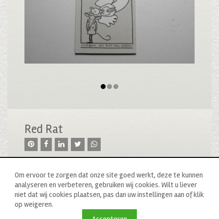
Red Rat
Om ervoor te zorgen dat onze site goed werkt, deze te kunnen
analyseren en verbeteren, gebruiken wij cookies. Wilt u liever
niet dat wij cookies plaatsen, pas dan uw instellingen aan of klik
op weigeren.
© 2020 drukkerij raddraaier b.v., van ostadestraat 233b, 1073
tn amsterdam, t: 020 673 05 78, f: 020 676 71 00,