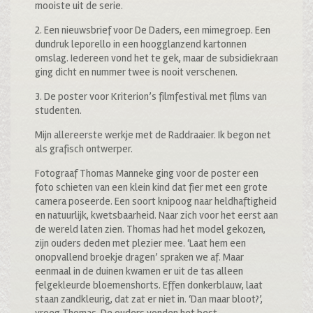
mooiste uit de serie.
2. Een nieuwsbrief voor De Daders, een mimegroep. Een
dundruk leporello in een hoogglanzend kartonnen
omslag. Iedereen vond het te gek, maar de subsidiekraan
ging dicht en nummer twee is nooit verschenen.
3. De poster voor Kriterion’s filmfestival met films van
studenten.
Mijn allereerste werkje met de Raddraaier. Ik begon net
als grafisch ontwerper.
Fotograaf Thomas Manneke ging voor de poster een
foto schieten van een klein kind dat fier met een grote
camera poseerde. Een soort knipoog naar heldhaftigheid
en natuurlijk, kwetsbaarheid. Naar zich voor het eerst aan
de wereld laten zien. Thomas had het model gekozen,
zijn ouders deden met plezier mee. ‘Laat hem een
onopvallend broekje dragen’ spraken we af. Maar
eenmaal in de duinen kwamen er uit de tas alleen
felgekleurde bloemenshorts. Effen donkerblauw, laat
staan zandkleurig, dat zat er niet in. ‘Dan maar bloot?’,
vroeg Thomas. De ouders vonden het best.