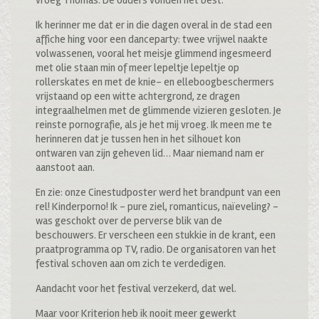
Ik herinner me dat er in die dagen overal in de stad een
affiche hing voor een danceparty: twee vrijwel naakte
volwassenen, vooral het meisje glimmend ingesmeerd
met olie staan min of meer lepeltje lepeltje op
rollerskates en met de knie- en elleboogbeschermers
vrijstaand op een witte achtergrond, ze dragen
integraalhelmen met de glimmende vizieren gesloten. Je
reinste pornografie, als je het mij vroeg. Ik meen me te
herinneren dat je tussen hen in het silhouet kon
ontwaren van zijn geheven lid… Maar niemand nam er
aanstoot aan.
En zie: onze Cinestudposter werd het brandpunt van een
rel! Kinderporno! Ik – pure ziel, romanticus, naïeveling? –
was geschokt over de perverse blik van de
beschouwers. Er verscheen een stukkie in de krant, een
praatprogramma op TV, radio. De organisatoren van het
festival schoven aan om zich te verdedigen.
Aandacht voor het festival verzekerd, dat wel.
Maar voor Kriterion heb ik nooit meer gewerkt