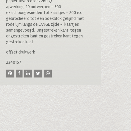
papier: Invercote G 260 gr
afwerking: 29 ontwerpen – 300
ex.schoongesneden tot kaartjes – 200 ex.
gebrocheerd tot een boekblok gelijmd met
rode lijm langs de LANGE zijde – kaartjes
samengevoegd. Ongestreken kant tegen
ongestreken kant en gestreken kant tegen
gestreken kant
offset drukwerk
2340167