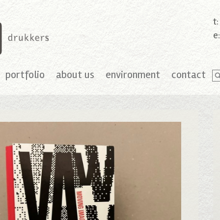
t
e
portfolio
about us
environment
contact