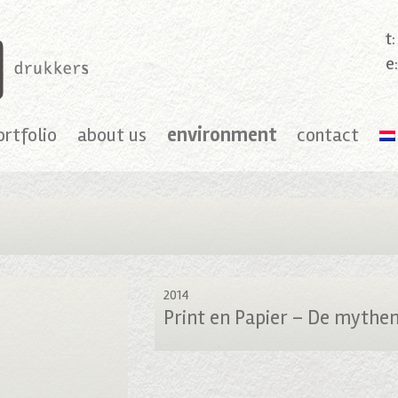
t
e
ortfolio
about us
environment
contact
2014
Print en Papier – De mythen