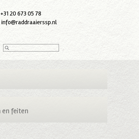
:
+31 20 673 05 78
:
info@raddraaierssp.nl
 en feiten