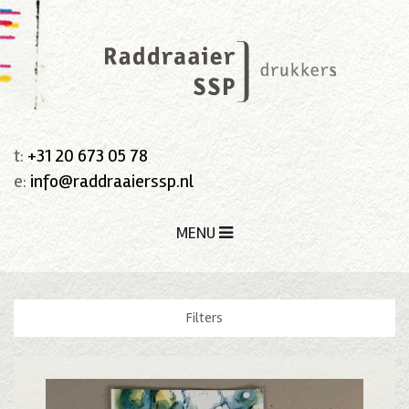
t:
+31 20 673 05 78
e:
info@raddraaierssp.nl
MENU
Filters