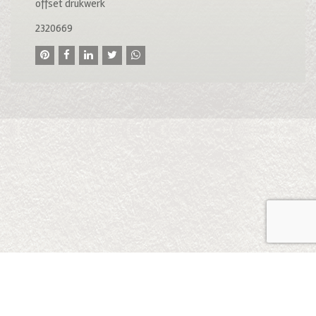
offset drukwerk
2320669
© 2016 drukkerij raddraaier b.v., van ostadestraat 233b, 1073
tn amsterdam, t: 020 673 05 78, f: 020 676 71 00,