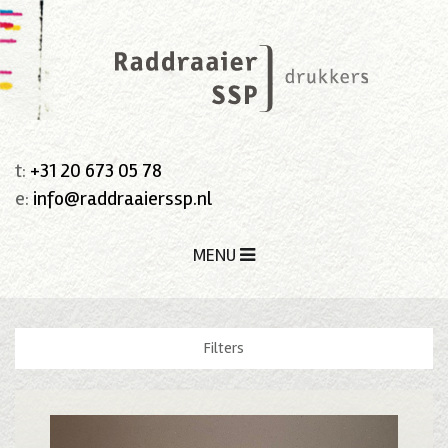
t:
+31 20 673 05 78
e:
info@raddraaierssp.nl
MENU
Filters