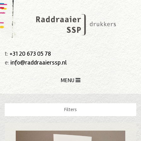
t:
+31 20 673 05 78
e:
info@raddraaierssp.nl
MENU
Filters