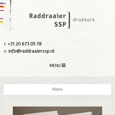
t:
+31 20 673 05 78
e:
info@raddraaierssp.nl
MENU
Filters