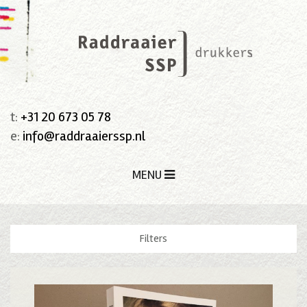
t:
+31 20 673 05 78
e:
info@raddraaierssp.nl
MENU
Filters